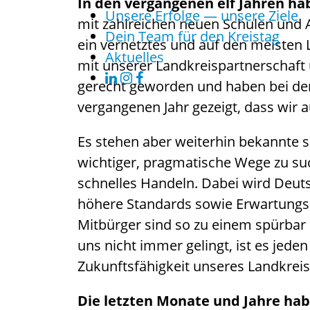
In den vergangenen elf Jahren ha
Unsere Erfolge — unsere Ziele
mit zahlreichen neuen Schulen und
Dein Team für den Kreistag
ein vernetztes und auf den meisten 
Aktuelles
mit unserer Landkreispartnerschaft
gerecht geworden und haben bei der
vergangenen Jahr gezeigt, dass wir 
Es stehen aber weiterhin bekannte 
wichtiger, pragmatische Wege zu su
schnelles Handeln. Dabei wird Deut
höhere Standards sowie Erwartungsha
Mitbürger sind so zu einem spürba
uns nicht immer gelingt, ist es jeden
Zukunftsfähigkeit unseres Landkreis
Die letzten Monate und Jahre hab