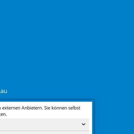
hau
 externen Anbietern. Sie können selbst
ten.
‹