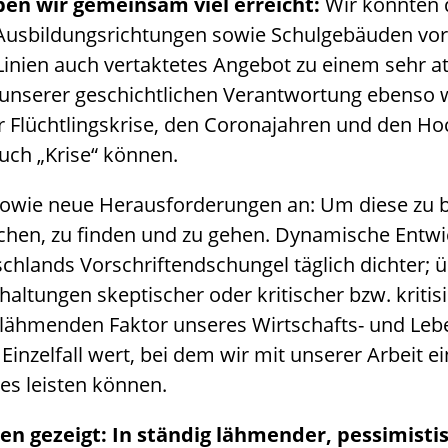
ben wir gemeinsam viel erreicht:
Wir konnten 
 Ausbildungsrichtungen sowie Schulgebäuden vo
Linien auch vertaktetes Angebot zu einem sehr at
 unserer geschichtlichen Verantwortung ebenso 
 Flüchtlingskrise, den Coronajahren und den H
auch „Krise“ können.
sowie neue Herausforderungen an: Um diese zu 
chen, zu finden und zu gehen. Dynamische Entwi
schlands Vorschriftendschungel täglich dichter
ltungen skeptischer oder kritischer bzw. kriti
r lähmenden Faktor unseres Wirtschafts- und L
 Einzelfall wert, bei dem wir mit unserer Arbeit e
es leisten können.
en gezeigt: In ständig lähmender, pessimisti