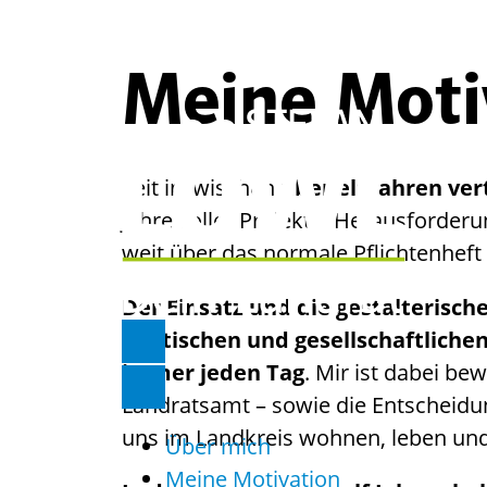
Meine Moti
Seit inzwischen
über elf Jahren ve
Jahre voller Projekte, Herausforde
weit über das normale Pflichtenheft
Der Einsatz und die gestalterisch
politischen und gesellschaftliche
immer jeden Tag
. Mir ist dabei b
Landratsamt – sowie die Entscheidung
uns im Landkreis wohnen, leben und
Über mich
Meine Motivation